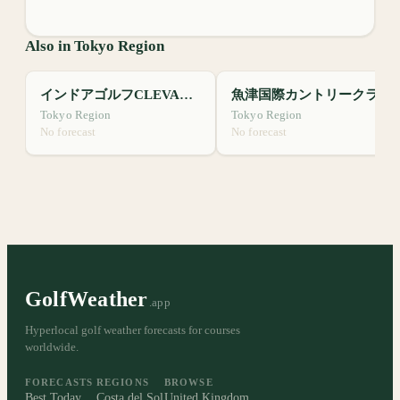
Also in Tokyo Region
インドアゴルフCLEVALE24
魚津国際カントリークラブ
Tokyo Region
Tokyo Region
No forecast
No forecast
GolfWeather
.app
Hyperlocal golf weather forecasts for courses
worldwide.
FORECASTS
REGIONS
BROWSE
Best Today
Costa del Sol
United Kingdom