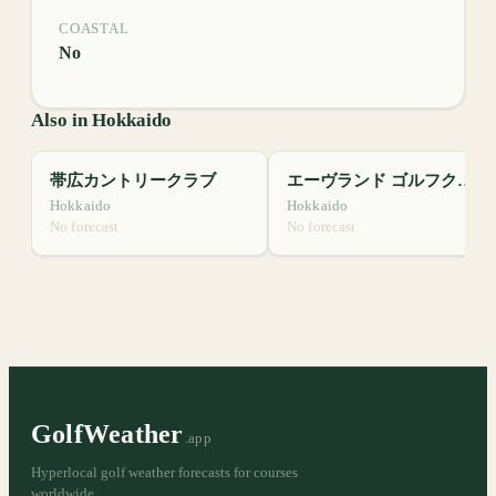
COASTAL
No
Also in Hokkaido
帯広カントリークラブ
エーヴランド ゴルフクラブ
Hokkaido
Hokkaido
No forecast
No forecast
GolfWeather
.app
Hyperlocal golf weather forecasts for courses
worldwide.