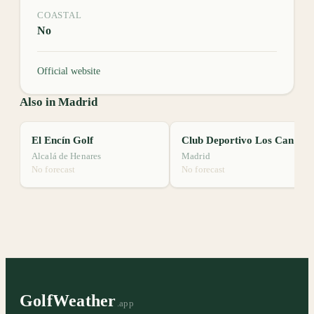
COASTAL
No
Official website
Also in Madrid
El Encín Golf
Club Deportivo Los Canchorrales
Alcalá de Henares
Madrid
No forecast
No forecast
GolfWeather
.app