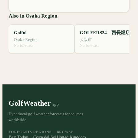
Also in Osaka Region
Golful
GOLFERS24 西長堀店
Osaka Region
大阪市
No forecast
No forecast
GolfWeather
.app
Hyperlocal golf weather forecasts for courses
worldwide.
FORECASTS
REGIONS
BROWSE
Best Today
Costa del Sol
United Kingdom