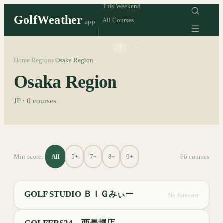
This Weekend
GolfWeather
All Courses
.app
°C
°F
Home
Regions
Osaka Region
/
/
Osaka Region
JP
·
0
courses
All
5+
7+
8+
9+
Min score:
66
course
s
GOLF STUDIO ＢＩＧみぃー
No forecast
GOLFERS24 西長堀店