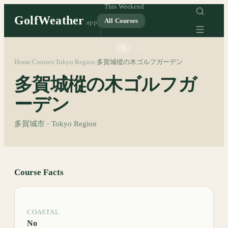
This Weekend
GolfWeather
All Courses
.app
°C
°F
Home
Courses
Tokyo Region
多賀城樅の木ゴルフガーデン
/
/
/
多賀城樅の木ゴルフガ
ーデン
多賀城市 · Tokyo Region
Course Facts
COASTAL
No