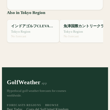
Also in Tokyo Region
インドアゴルフCLEVALE24
魚津国際カントリークラブ
Tokyo Region
Tokyo Region
No forecast
No forecast
GolfWeather
.app
Hyperlocal golf weather forecasts for courses
worldwide.
FORECASTS
REGIONS
BROWSE
Best Today
Costa del Sol
United Kingdom