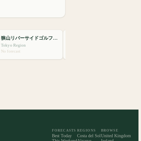
狭山リバーサイドゴルフコース
箱根湖畔ゴルフコース
G
Tokyo Region
Tokyo Region
千
No forecast
No forecast
No
FORECASTS
REGIONS
BROWSE
Best Today
Costa del Sol
United Kingdom
This Weekend
Algarve
Ireland