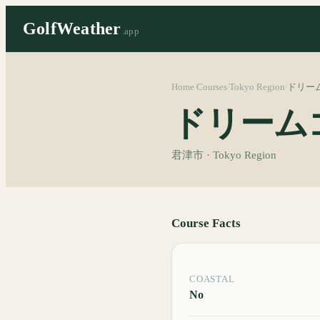
GolfWeather
.app
Home
Courses
Tokyo Region
ドリー
/
/
/
ドリーム
君津市 · Tokyo Region
Course Facts
COASTAL
No