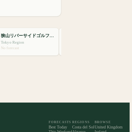
狭山リバーサイドゴルフコース
箱根湖畔ゴルフコース
G
Tokyo Region
Tokyo Region
千
No forecast
No forecast
No
FORECASTS
REGIONS
BROWSE
Best Today
Costa del Sol
United Kingdom
This Weekend
Algarve
Ireland