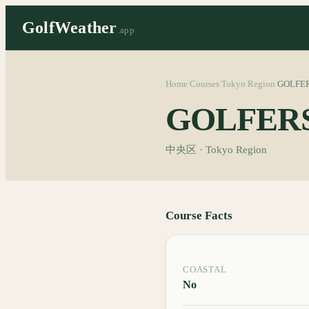
GolfWeather
.app
Home
Courses
Tokyo Region
GOLF
/
/
/
GOLFE
中央区 · Tokyo Region
Course Facts
COASTAL
No