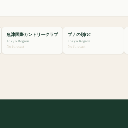
魚津国際カントリークラブ
ブナの嶺GC
Tokyo Region
Tokyo Region
No forecast
No forecast