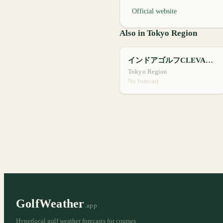
Official website
Also in Tokyo Region
インドアゴルフCLEVALE24
Tokyo Region
No forecast
GolfWeather
.app
Hyperlocal golf weather forecasts for courses