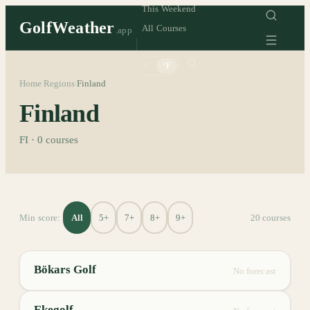
This Weekend
GolfWeather
All Courses
.app
°C
°F
Home
Regions
Finland
/
/
Finland
FI
·
0
courses
All
5+
7+
8+
9+
Min score:
20
course
s
Bökars Golf
No forecast
Ekegolf