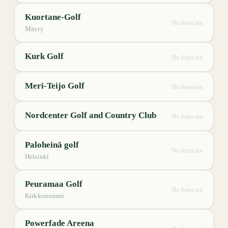
Kuortane-Golf
No forecast
Mäyry
Kurk Golf
No forecast
Meri-Teijo Golf
No forecast
Nordcenter Golf and Country Club
No forecast
Paloheinä golf
No forecast
Helsinki
Peuramaa Golf
No forecast
Kirkkonummi
Powerfade Areena