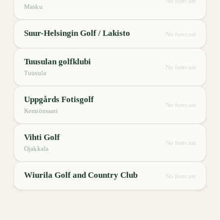
No forecast
Masku
Suur-Helsingin Golf / Lakisto
No forecast
Tuusulan golfklubi
No forecast
Tuusula
Uppgårds Fotisgolf
No forecast
Kemiönsaari
Vihti Golf
No forecast
Ojakkala
Wiurila Golf and Country Club
No forecast