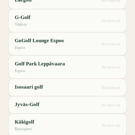
No forecast
G-Golf
No forecast
Vääksy
GoGolf Lounge Espoo
No forecast
Espoo
Golf Park Leppävaara
No forecast
Espoo
Isosaari golf
No forecast
Jyväs-Golf
No forecast
Käkigolf
No forecast
Rautajärvi