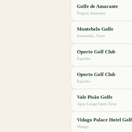
Golfe de Amarante
Fregim, Amarante
Montebelo Golfe
Farminhão, Viseu
Oporto Golf Club
Espinho
Oporto Golf Club
Espinho
Vale Pisão Golfe
Água Longa Santo Tirso
Vidago Palace Hotel Golf
Vidago