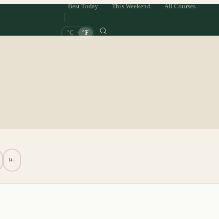
Best Today
This Weekend
All Courses
°C
°F
9+
a