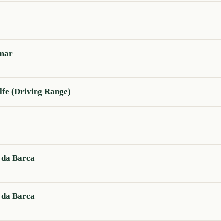
a
amar
lfe (Driving Range)
 da Barca
 da Barca