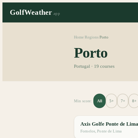
GolfWeather
.app
Home
Regions
Porto
/
/
Porto
Portugal
·
19
courses
All
5+
7+
8+
Min score:
Axis Golfe Ponte de Lim
Fornelos, Ponte de Lima