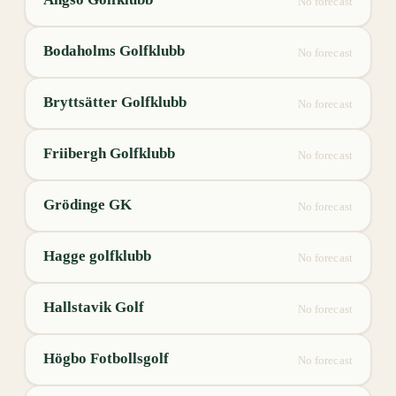
No forecast
Bodaholms Golfklubb
No forecast
Bryttsätter Golfklubb
No forecast
Friibergh Golfklubb
No forecast
Grödinge GK
No forecast
Hagge golfklubb
No forecast
Hallstavik Golf
No forecast
Högbo Fotbollsgolf
No forecast