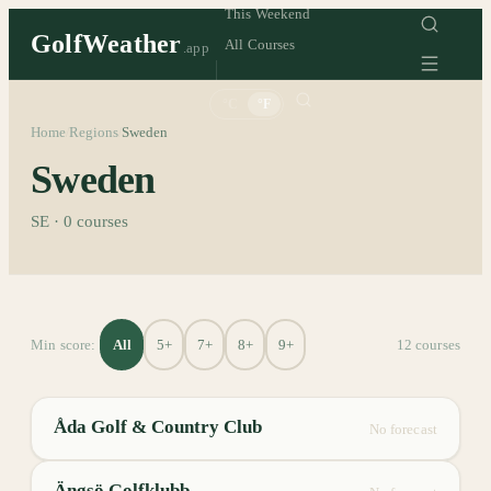
This Weekend
GolfWeather
All Courses
.app
°C
°F
Home
Regions
Sweden
/
/
Sweden
SE
·
0
courses
All
5+
7+
8+
9+
Min score:
12
course
s
Åda Golf & Country Club
No forecast
Ängsö Golfklubb