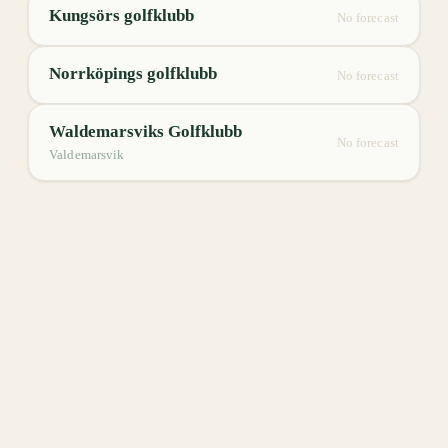
Kungsörs golfklubb
No forecast
Norrköpings golfklubb
No forecast
Waldemarsviks Golfklubb
No forecast
Valdemarsvik